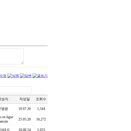
작성자
작성일
조회수
문병윤
19.07.20
1,544
o en ligne
25.05.20
16,272
rancais
마태오
18.09.24
1,653