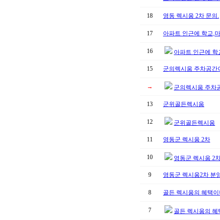
18
영동 렉시움 2차 문의.
17
아파트 인근에 학교,
16
아파트 인근에 학
15
군의렉시움 주차공간
→
군의렉시움 주차
13
군위골든렉시움
12
군위골든렉시움
11
영동군 렉시움 2차
10
영동군 렉시움 2
9
영동군 렉시움2차 분
8
골든 렉시움의 혜택이
7
골든 렉시움의 혜