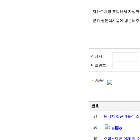
지하주차장 포함해서 지상까지 
군위 골든렉시움에 방문해주셔
작성자
비밀번호
번호
21
원터치 철근커플러 소
20
|릴׷�
19
오피스텔은 언제 볼 