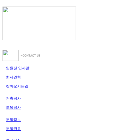
임원진 인사말
회사연혁
찾아오시는길
건축공사
토목공사
분양정보
분양완료