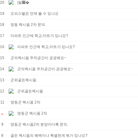
20
|릴׷�
19
오피스텔은 언제 볼 수 있나요
18
영동 렉시움 2차 문의.
17
아파트 인근에 학교,마트가 있나요?
16
아파트 인근에 학교,마트가 있나요?
15
군의렉시움 주차공간이 궁궁해요~
14
군의렉시움 주차공간이 궁궁해요~
13
군위골든렉시움
12
군위골든렉시움
11
영동군 렉시움 2차
→
영동군 렉시움 2차
9
영동군 렉시움2차 분양카다록 문의.
8
골든 렉시움의 혜택이나 특별한게 뭐가 있나요?