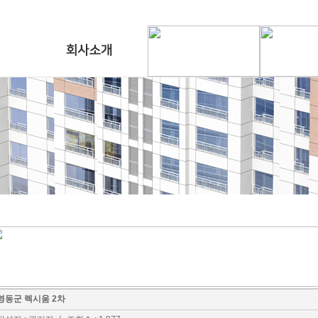
영동군 렉시움 2차