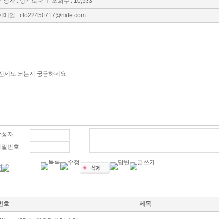
작성자 : 생각보다
ㅣ 조회수 : 10,533
이메일 :
olo22450717@nate.com
|
전세도 되는지 궁금하네요
작성자
비밀번호
번호
제목