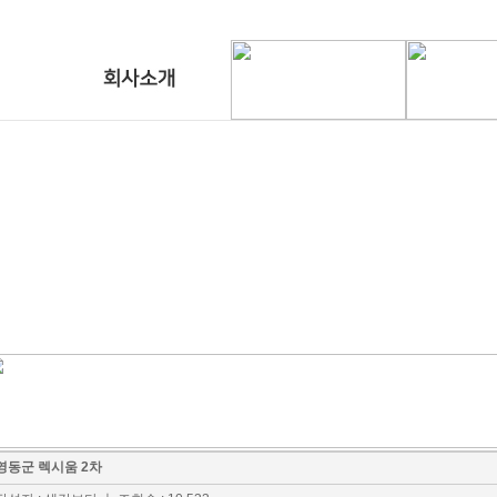
영동군 렉시움 2차