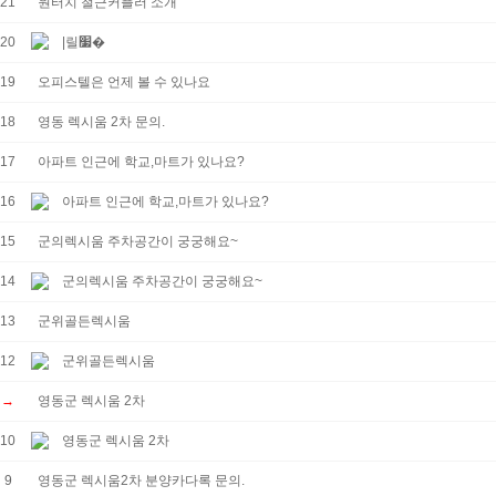
21
원터치 철근커플러 소개
20
|릴׷�
19
오피스텔은 언제 볼 수 있나요
18
영동 렉시움 2차 문의.
17
아파트 인근에 학교,마트가 있나요?
16
아파트 인근에 학교,마트가 있나요?
15
군의렉시움 주차공간이 궁궁해요~
14
군의렉시움 주차공간이 궁궁해요~
13
군위골든렉시움
12
군위골든렉시움
→
영동군 렉시움 2차
10
영동군 렉시움 2차
9
영동군 렉시움2차 분양카다록 문의.