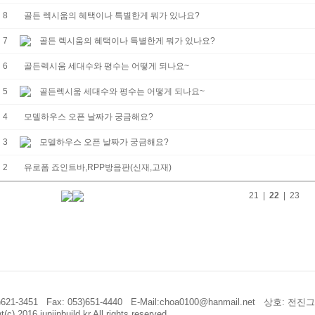
8
골든 렉시움의 혜택이나 특별한게 뭐가 있나요?
7
골든 렉시움의 혜택이나 특별한게 뭐가 있나요?
6
골든렉시움 세대수와 평수는 어떻게 되나요~
5
골든렉시움 세대수와 평수는 어떻게 되나요~
4
모델하우스 오픈 날짜가 궁금해요?
3
모델하우스 오픈 날짜가 궁금해요?
2
유로폼 죠인트바,RPP방음판(신재,고재)
21
|
22
|
23
53)621-3451 Fax: 053)651-4440 E-Mail:choa0100@hanmail.net 상호: 전진
t(c) 2016 junjinbuild.kr All rights reserved.