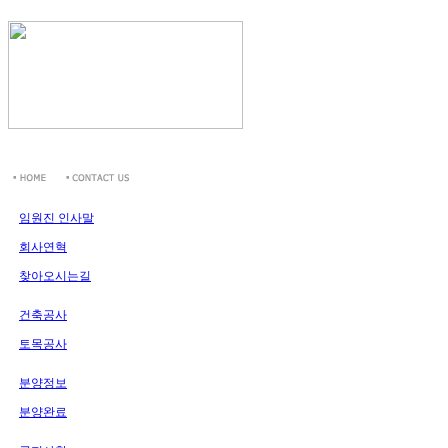
임원진 인사말
회사연혁
찾아오시는길
건축공사
토목공사
분양정보
분양완료