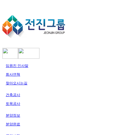
임원진 인사말
회사연혁
찾아오시는길
건축공사
토목공사
분양정보
분양완료